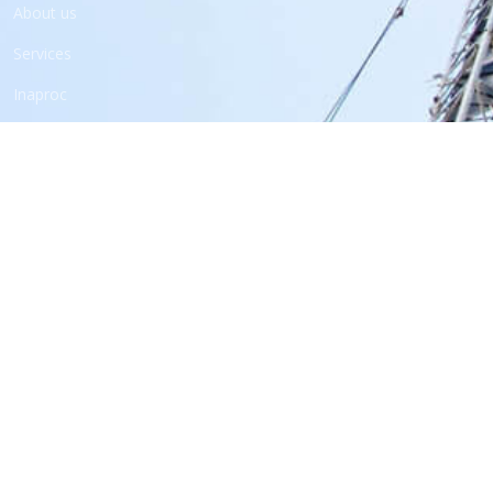
About us
Services
Inaproc
Contact
Autotest
Emission
Window Tint Tester
Maxi Brake
Headlight Tester
Sound Level Meter
Cosber