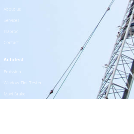
About us
Services
Inaproc
Contact
Autotest
Emission
Window Tint Tester
Maxi Brake
Headlight Tester
Sound Level Meter
Cosber