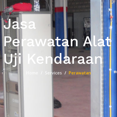
Jasa
Perawatan Alat
Uji Kendaraan
Home
Services
Perawatan